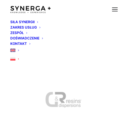
SIŁA SYNERGII
ZAKRES USŁUG
dresins-zaklady-chemiczne
ZESPÓŁ
DOŚWIADCZENIE
Strona Główna
Home
dresins-zaklady-chemiczne
KONTAKT