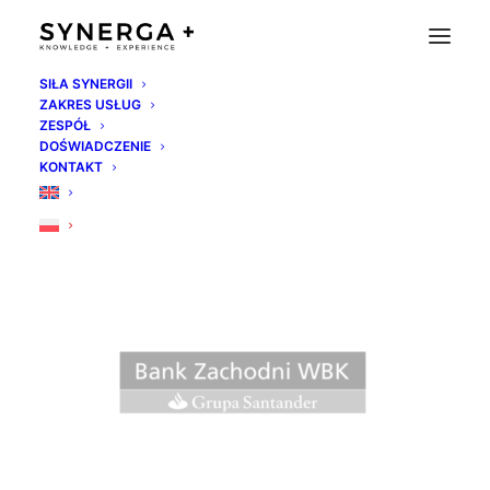
SIŁA SYNERGII
ZAKRES USŁUG
bzwbk
ZESPÓŁ
DOŚWIADCZENIE
Strona Główna
Home
bzwbk
KONTAKT