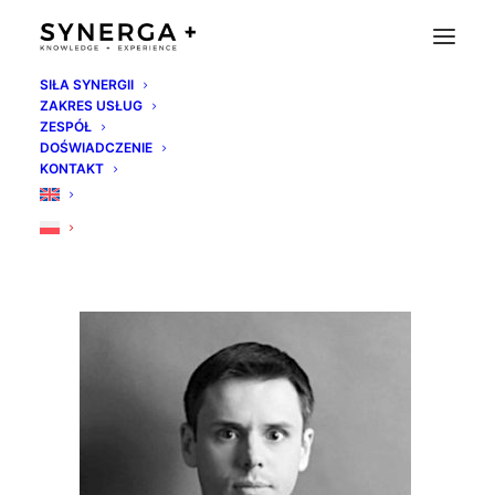
SIŁA SYNERGII
ZAKRES USŁUG
piotr-polanowski
ZESPÓŁ
DOŚWIADCZENIE
Strona Główna
Synerga Team
piotr-polanowski
KONTAKT