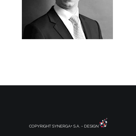
COPYRIGHT SYNERGA+ S.A. ~ DESIGN