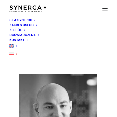
SIŁA SYNERGII
ZAKRES USŁUG
adrian-skrocki
ZESPÓŁ
DOŚWIADCZENIE
Strona Główna
Synerga Team
adrian-skrocki
KONTAKT