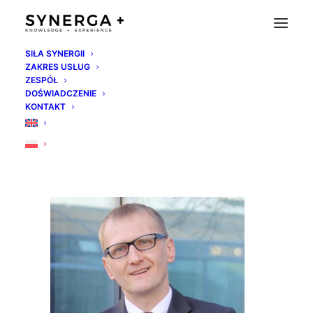
SIŁA SYNERGII
ZAKRES USŁUG
pawel-mielcarz
ZESPÓŁ
DOŚWIADCZENIE
Strona Główna
Synerga Team
pawel-mielcarz
KONTAKT