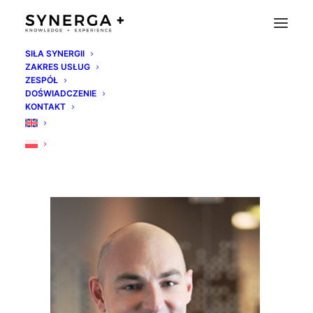
SIŁA SYNERGII
ZAKRES USŁUG
adrian-skrocki
ZESPÓŁ
DOŚWIADCZENIE
Strona Główna
Synerga Team
adrian-skrocki
KONTAKT